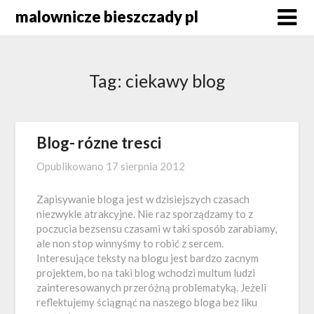
Skip
malownicze bieszczady pl
to
content
Tag:
ciekawy blog
Blog- rózne tresci
Opublikowano
17 sierpnia 2012
Zapisywanie bloga jest w dzisiejszych czasach
niezwykle atrakcyjne. Nie raz sporządzamy to z
poczucia bezsensu czasami w taki sposób zarabiamy,
ale non stop winnyśmy to robić z sercem.
Interesujące teksty na blogu jest bardzo zacnym
projektem, bo na taki blog wchodzi multum ludzi
zainteresowanych przeróżną problematyką. Jeżeli
reflektujemy ściągnąć na naszego bloga bez liku