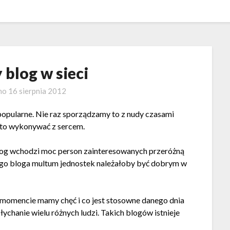
 blog w sieci
no
16 sierpnia 2012
popularne. Nie raz sporządzamy to z nudy czasami
 to wykonywać z sercem.
log wchodzi moc person zainteresowanych przeróżną
zego bloga multum jednostek należałoby być dobrym w
m momencie mamy chęć i co jest stosowne danego dnia
słychanie wielu różnych ludzi. Takich blogów istnieje