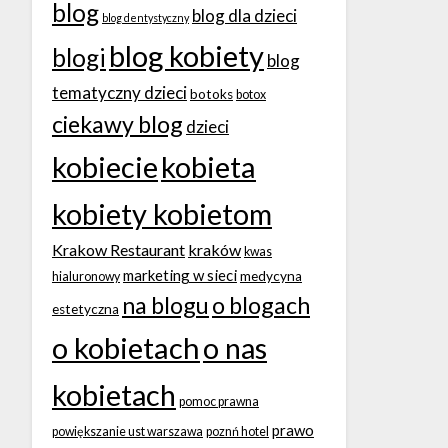
blog
blog dla dzieci
blog dentystyczny
blog kobiety
blogi
blog
tematyczny dzieci
botoks
botox
ciekawy blog
dzieci
kobiecie
kobieta
kobiety kobietom
Krakow Restaurant
kraków
kwas
marketing w sieci
medycyna
hialuronowy
na blogu
o blogach
estetyczna
o kobietach
o nas
kobietach
pomoc prawna
prawo
powiększanie ust warszawa
poznń hotel