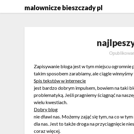
Skip
malownicze bieszczady pl
to
content
najlpeszy
Opublikowa
Zapisywanie bloga jest w tym miejscu ogromnie 
takim sposobem zarabiamy, ale ciągle winnyśmy
Spis tekstów w internecie
jest bardzo dobrym impulsem, bowiem na taki b
problematyką. Jeśli pragniemy ściągnąć na nas
wielu kwestiach.
Dobry blog
nie dławi nas. Możemy zająć się tym, na co w ty
dla nas. Jest to także droga na przyciągnięcie nie
coraz więcej.