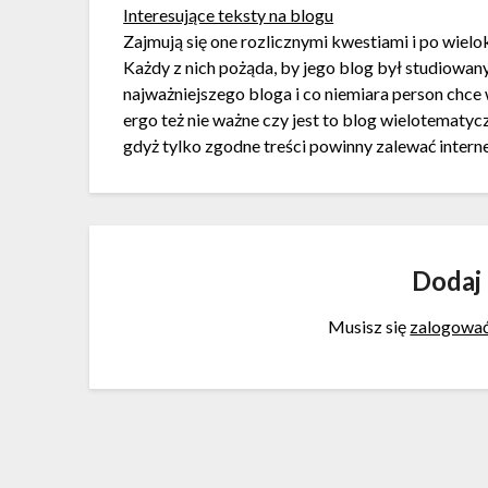
Interesujące teksty na blogu
Zajmują się one rozlicznymi kwestiami i po wielok
Każdy z nich pożąda, by jego blog był studiowan
najważniejszego bloga i co niemiara person chce
ergo też nie ważne czy jest to blog wielotematycz
gdyż tylko zgodne treści powinny zalewać intern
Dodaj
Musisz się
zalogowa