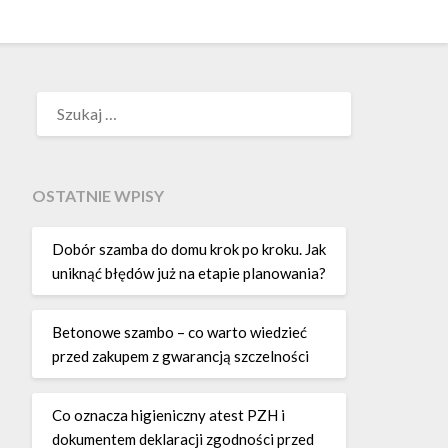
SZUKAJ:
OSTATNIE WPISY
Dobór szamba do domu krok po kroku. Jak
uniknąć błędów już na etapie planowania?
Betonowe szambo – co warto wiedzieć
przed zakupem z gwarancją szczelności
Co oznacza higieniczny atest PZH i
dokumentem deklaracji zgodności przed