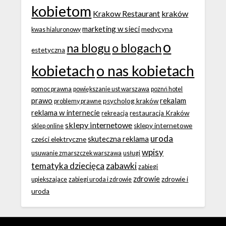
kobietom
Krakow Restaurant
kraków
marketing w sieci
medycyna
kwas hialuronowy
o
na blogu
o blogach
estetyczna
kobietach
o nas kobietach
pomoc prawna
powiększanie ust warszawa
poznń hotel
prawo
rekalam
psycholog kraków
problemy prawne
reklama w internecie
restauracja Kraków
rekreacja
sklepy internetowe
sklepy internetowe
sklep online
uroda
skuteczna reklama
cześci elektryczne
wpisy
usuwanie zmarszczek warszawa
usługi
tematyka dziecięca
zabawki
zabiegi
zdrowie
zdrowie i
upiekszajace
zabiegi uroda i zdrowie
uroda