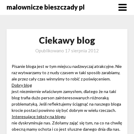
Skip
malownicze bieszczady pl
to
content
Ciekawy blog
Opublikowano
17 sierpnia 2012
Pisanie bloga jest w tym miejscu nadzwyczaj atrakcyjne. Nie
raz wytwarzamy to z nudy czasem w taki sposób zarabiamy,
ale przez cały czas winnyśmy to robić z poświęceniem.
Dobry blog
jest niezmiernie właściwym zamysłem, dlatego że na taki
blog trafia dużo person zainteresowanych różnoraką
problematyką. Jeśli reflektujemy ściągnąć na naszego bloga
krocie postaci powinno się być dobrym w wielu rzeczach.
Interesujące teksty na blogu
nie dyskryminuje nas. Zdołamy zająć się tym, na co na chwilę
obecną mamy ochota i co jest słuszne danego dnia dla nas.