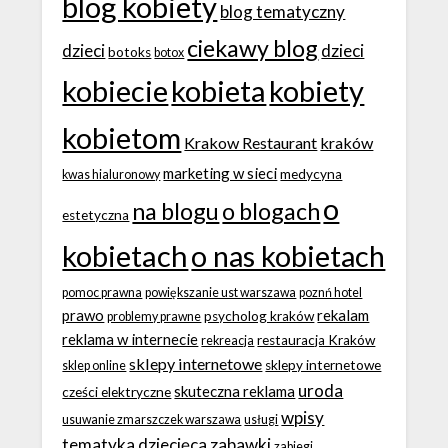
blog kobiety
blog tematyczny
ciekawy blog
dzieci
dzieci
botoks
botox
kobiecie
kobieta
kobiety
kobietom
Krakow Restaurant
kraków
marketing w sieci
medycyna
kwas hialuronowy
o
na blogu
o blogach
estetyczna
kobietach
o nas kobietach
pomoc prawna
powiększanie ust warszawa
poznń hotel
prawo
rekalam
psycholog kraków
problemy prawne
reklama w internecie
restauracja Kraków
rekreacja
sklepy internetowe
sklepy internetowe
sklep online
uroda
skuteczna reklama
cześci elektryczne
wpisy
usuwanie zmarszczek warszawa
usługi
tematyka dziecięca
zabawki
zabiegi