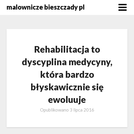
Skip
malownicze bieszczady pl
to
content
Rehabilitacja to
dyscyplina medycyny,
która bardzo
błyskawicznie się
ewoluuje
Opublikowano
3 lipca 2016