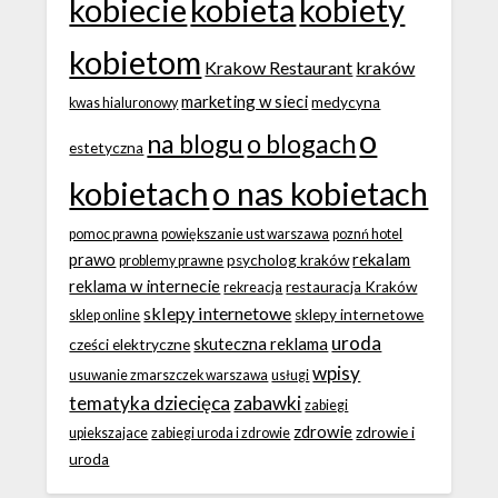
kobiecie
kobieta
kobiety
kobietom
Krakow Restaurant
kraków
marketing w sieci
medycyna
kwas hialuronowy
o
na blogu
o blogach
estetyczna
kobietach
o nas kobietach
pomoc prawna
powiększanie ust warszawa
poznń hotel
prawo
rekalam
psycholog kraków
problemy prawne
reklama w internecie
restauracja Kraków
rekreacja
sklepy internetowe
sklepy internetowe
sklep online
uroda
skuteczna reklama
cześci elektryczne
wpisy
usuwanie zmarszczek warszawa
usługi
tematyka dziecięca
zabawki
zabiegi
zdrowie
zdrowie i
upiekszajace
zabiegi uroda i zdrowie
uroda