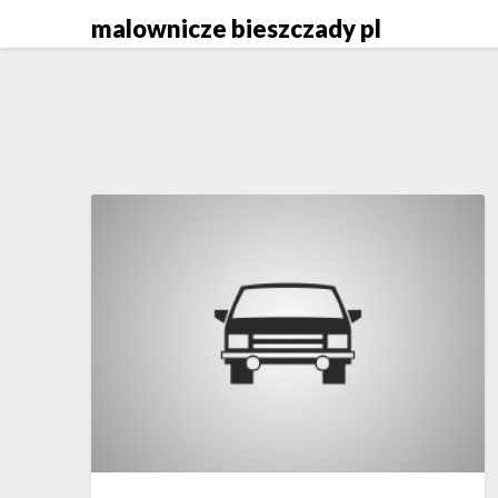
Skip
malownicze bieszczady pl
to
content