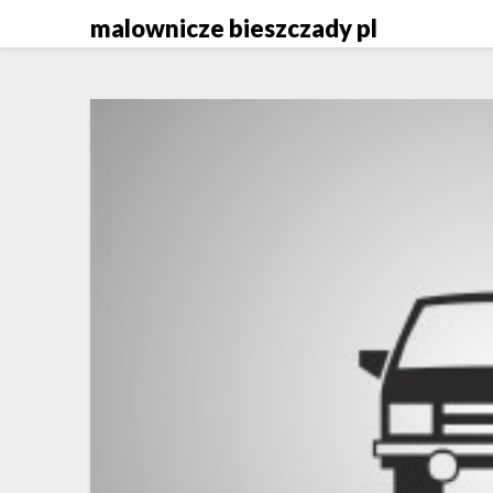
Skip
malownicze bieszczady pl
to
content