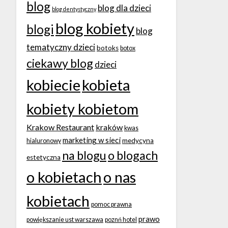
blog
blog dla dzieci
blog dentystyczny
blog kobiety
blogi
blog
tematyczny dzieci
botoks
botox
ciekawy blog
dzieci
kobiecie
kobieta
kobiety kobietom
Krakow Restaurant
kraków
kwas
marketing w sieci
medycyna
hialuronowy
na blogu
o blogach
estetyczna
o kobietach
o nas
kobietach
pomoc prawna
prawo
powiększanie ust warszawa
poznń hotel