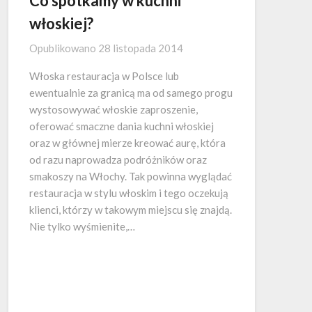
Co spotkamy w kuchni
włoskiej?
Opublikowano
28 listopada 2014
Włoska restauracja w Polsce lub
ewentualnie za granicą ma od samego progu
wystosowywać włoskie zaproszenie,
oferować smaczne dania kuchni włoskiej
oraz w głównej mierze kreować aurę, która
od razu naprowadza podróżników oraz
smakoszy na Włochy. Tak powinna wyglądać
restauracja w stylu włoskim i tego oczekują
klienci, którzy w takowym miejscu się znajdą.
Nie tylko wyśmienite,…