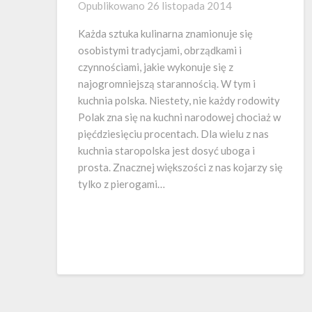
Opublikowano
26 listopada 2014
Każda sztuka kulinarna znamionuje się
osobistymi tradycjami, obrządkami i
czynnościami, jakie wykonuje się z
najogromniejszą starannością. W tym i
kuchnia polska. Niestety, nie każdy rodowity
Polak zna się na kuchni narodowej chociaż w
pięćdziesięciu procentach. Dla wielu z nas
kuchnia staropolska jest dosyć uboga i
prosta. Znacznej większości z nas kojarzy się
tylko z pierogami…