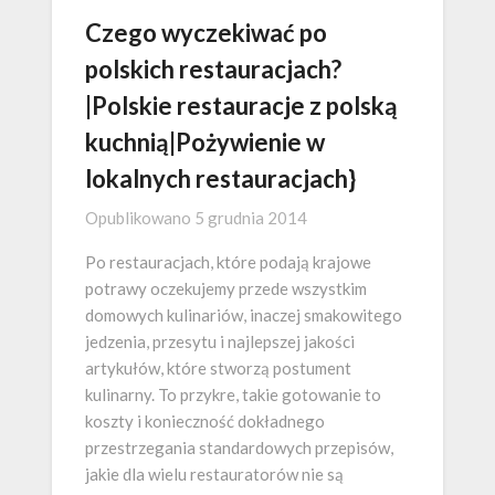
Czego wyczekiwać po
polskich restauracjach?
|Polskie restauracje z polską
kuchnią|Pożywienie w
lokalnych restauracjach}
Opublikowano
5 grudnia 2014
Po restauracjach, które podają krajowe
potrawy oczekujemy przede wszystkim
domowych kulinariów, inaczej smakowitego
jedzenia, przesytu i najlepszej jakości
artykułów, które stworzą postument
kulinarny. To przykre, takie gotowanie to
koszty i konieczność dokładnego
przestrzegania standardowych przepisów,
jakie dla wielu restauratorów nie są