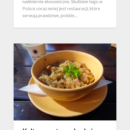
nadmiernie ekonomiczne. Skutkiem tego w
Polsce coraz mniej jest restauracji, które
serwują prawdziwe, polskie…