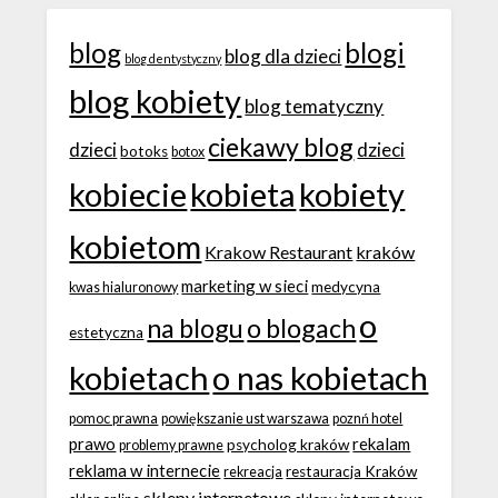
blog
blogi
blog dla dzieci
blog dentystyczny
blog kobiety
blog tematyczny
ciekawy blog
dzieci
dzieci
botoks
botox
kobiecie
kobieta
kobiety
kobietom
Krakow Restaurant
kraków
marketing w sieci
medycyna
kwas hialuronowy
o
na blogu
o blogach
estetyczna
kobietach
o nas kobietach
pomoc prawna
powiększanie ust warszawa
poznń hotel
prawo
rekalam
psycholog kraków
problemy prawne
reklama w internecie
restauracja Kraków
rekreacja
sklepy internetowe