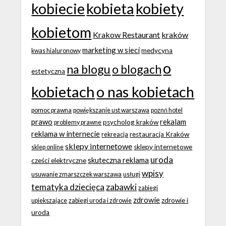
kobiecie
kobieta
kobiety
kobietom
Krakow Restaurant
kraków
marketing w sieci
medycyna
kwas hialuronowy
o
na blogu
o blogach
estetyczna
kobietach
o nas kobietach
pomoc prawna
powiększanie ust warszawa
poznń hotel
prawo
rekalam
psycholog kraków
problemy prawne
reklama w internecie
restauracja Kraków
rekreacja
sklepy internetowe
sklepy internetowe
sklep online
uroda
skuteczna reklama
cześci elektryczne
wpisy
usuwanie zmarszczek warszawa
usługi
tematyka dziecięca
zabawki
zabiegi
zdrowie
zdrowie i
upiekszajace
zabiegi uroda i zdrowie
uroda