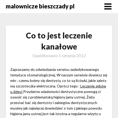
Skip
malownicze bieszczady pl
to
content
Co to jest leczenie
kanałowe
Opublikowano
1 sierpnia 2012
Zapraszamy do odwiedzania serwisu zadedykowanego
tematyce stomatologicznej. W naszym serwisie dowiesz się
min : czemu boimy się dentysty, co to są licówki, jakie zalety
ma szczoteczka elektryczna. Oprócz tego :
Leczenie zębów
u dzieci
Przydatne wiadomości dentystyczne pomogą ci
oswoić się z problematyką higieny jamy ustnej. Żeby
przestać bać się dentysty i zabiegów dentystycznych
musimy jak najwięcej dowiedzieć o tym z jakiego powodu
higiena jamy ustnej jest tak istotna a regularne wizyty u