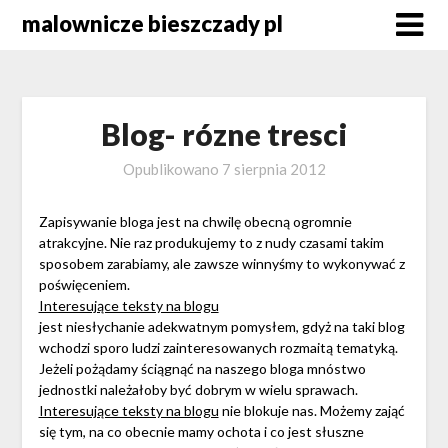
Skip
malownicze bieszczady pl
to
content
Blog- rózne tresci
Opublikowano
7 sierpnia 2012
Zapisywanie bloga jest na chwilę obecną ogromnie
atrakcyjne. Nie raz produkujemy to z nudy czasami takim
sposobem zarabiamy, ale zawsze winnyśmy to wykonywać z
poświęceniem.
Interesujące teksty na blogu
jest niesłychanie adekwatnym pomysłem, gdyż na taki blog
wchodzi sporo ludzi zainteresowanych rozmaitą tematyką.
Jeżeli pożądamy ściągnąć na naszego bloga mnóstwo
jednostki należałoby być dobrym w wielu sprawach.
Interesujące teksty na blogu
nie blokuje nas. Możemy zająć
się tym, na co obecnie mamy ochota i co jest słuszne