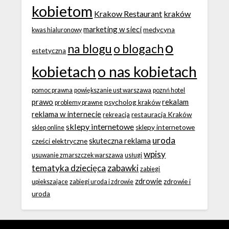
kobietom
Krakow Restaurant
kraków
marketing w sieci
medycyna
kwas hialuronowy
o
na blogu
o blogach
estetyczna
kobietach
o nas kobietach
pomoc prawna
powiększanie ust warszawa
poznń hotel
prawo
rekalam
psycholog kraków
problemy prawne
reklama w internecie
restauracja Kraków
rekreacja
sklepy internetowe
sklepy internetowe
sklep online
uroda
skuteczna reklama
cześci elektryczne
wpisy
usuwanie zmarszczek warszawa
usługi
tematyka dziecięca
zabawki
zabiegi
zdrowie
zdrowie i
upiekszajace
zabiegi uroda i zdrowie
uroda