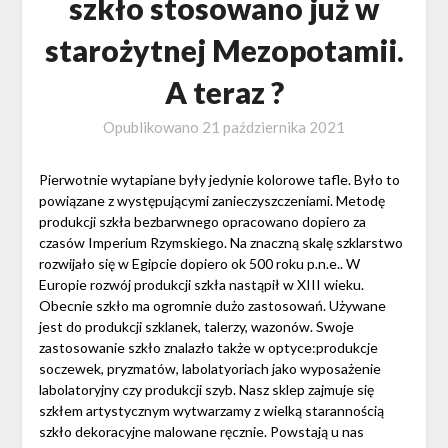
szkło stosowano już w
starożytnej Mezopotamii.
A teraz ?
Opublikowano
21 października 2021
Pierwotnie wytapiane były jedynie kolorowe tafle. Było to
powiązane z występującymi zanieczyszczeniami. Metodę
produkcji szkła bezbarwnego opracowano dopiero za
czasów Imperium Rzymskiego. Na znaczną skalę szklarstwo
rozwijało się w Egipcie dopiero ok 500 roku p.n.e.. W
Europie rozwój produkcji szkła nastąpił w XIII wieku.
Obecnie szkło ma ogromnie dużo zastosowań. Używane
jest do produkcji szklanek, talerzy, wazonów. Swoje
zastosowanie szkło znalazło także w optyce:produkcje
soczewek, pryzmatów, labolatyoriach jako wyposażenie
labolatoryjny czy produkcji szyb. Nasz sklep zajmuje się
szkłem artystycznym wytwarzamy z wielką starannością
szkło dekoracyjne malowane ręcznie. Powstają u nas