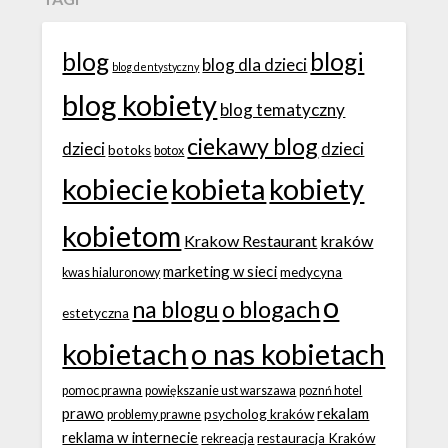
blog
blogi
blog dla dzieci
blog dentystyczny
blog kobiety
blog tematyczny
ciekawy blog
dzieci
dzieci
botoks
botox
kobiecie
kobieta
kobiety
kobietom
Krakow Restaurant
kraków
marketing w sieci
medycyna
kwas hialuronowy
o
na blogu
o blogach
estetyczna
kobietach
o nas kobietach
pomoc prawna
powiększanie ust warszawa
poznń hotel
prawo
rekalam
psycholog kraków
problemy prawne
reklama w internecie
restauracja Kraków
rekreacja