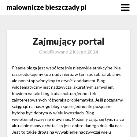
Skip
malownicze bieszczady pl
to
content
Zajmujący portal
Opublikowano
2 lutego 2014
Pisanie bloga jest współcześnie niezwykle atrakcyjne. Nie
raz produkujemy to z nudy nieraz w ten sposób zarabiamy,
ale non stop winnyśmy to czynić z oddaniem. Blog
wilotematyczny jest nadzwyczaj akuratnym zamysłem,
bowiem na taki blog trafia multum jednostek
zainteresowanych różnoraką problematyką. Jeśli pożądamy
ściągnąć na naszego bloga sporo jednostki pożądane
byłoby być dobrym w wielu kwestiach. Blog
wielotematyczny nie dławi nas. Możemy zająć się tym, na co
aktualnie mamy ochota i co jest dobre danego dnia dla nas.
Jest to także droga na wywabienie nadzwyczaj wielu