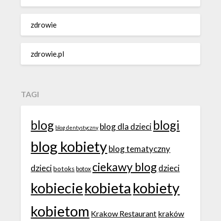
zdrowie
zdrowie.pl
TAGI
blog
blogi
blog dla dzieci
blog dentystyczny
blog kobiety
blog tematyczny
ciekawy blog
dzieci
dzieci
botoks
botox
kobiecie
kobieta
kobiety
kobietom
Krakow Restaurant
kraków