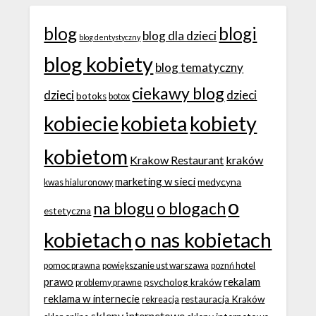
blog
blogi
blog dla dzieci
blog dentystyczny
blog kobiety
blog tematyczny
ciekawy blog
dzieci
dzieci
botoks
botox
kobiecie
kobieta
kobiety
kobietom
Krakow Restaurant
kraków
marketing w sieci
medycyna
kwas hialuronowy
o
na blogu
o blogach
estetyczna
kobietach
o nas kobietach
pomoc prawna
powiększanie ust warszawa
poznń hotel
prawo
rekalam
psycholog kraków
problemy prawne
reklama w internecie
restauracja Kraków
rekreacja
sklepy internetowe