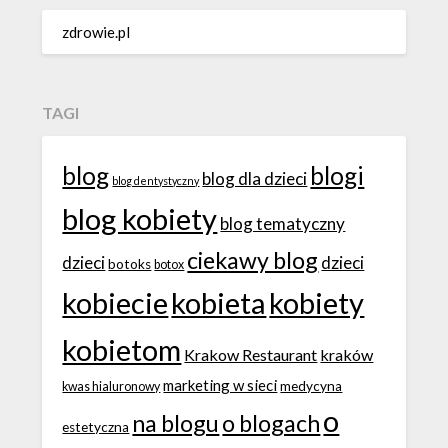
zdrowie.pl
TAGI
blog
blogi
blog dla dzieci
blog dentystyczny
blog kobiety
blog tematyczny
ciekawy blog
dzieci
dzieci
botoks
botox
kobiecie
kobieta
kobiety
kobietom
Krakow Restaurant
kraków
marketing w sieci
medycyna
kwas hialuronowy
o
na blogu
o blogach
estetyczna