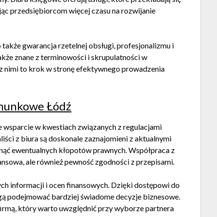
jąc przedsiębiorcom więcej czasu na rozwijanie
akże gwarancja rzetelnej obsługi, profesjonalizmu i
także znane z terminowości i skrupulatności w
 nimi to krok w stronę efektywnego prowadzenia
chunkowe Łódź
e wsparcie w kwestiach związanych z regulacjami
ści z biura są doskonale zaznajomieni z aktualnymi
knąć ewentualnych kłopotów prawnych. Współpraca z
nansowa, ale również pewność zgodności z przepisami.
ch informacji i ocen finansowych. Dzięki dostępowi do
ogą podejmować bardziej świadome decyzje biznesowe.
firmą, który warto uwzględnić przy wyborze partnera