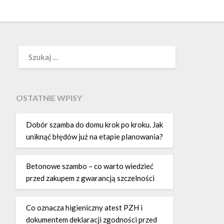
SZUKAJ:
OSTATNIE WPISY
Dobór szamba do domu krok po kroku. Jak
uniknąć błędów już na etapie planowania?
Betonowe szambo – co warto wiedzieć
przed zakupem z gwarancją szczelności
Co oznacza higieniczny atest PZH i
dokumentem deklaracji zgodności przed