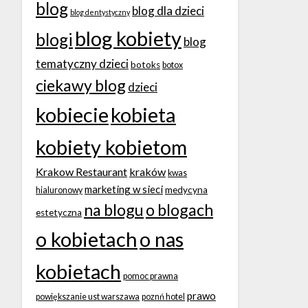
blog
blog dla dzieci
blog dentystyczny
blog kobiety
blogi
blog
tematyczny dzieci
botoks
botox
ciekawy blog
dzieci
kobiecie
kobieta
kobiety kobietom
Krakow Restaurant
kraków
kwas
marketing w sieci
medycyna
hialuronowy
na blogu
o blogach
estetyczna
o kobietach
o nas
kobietach
pomoc prawna
prawo
powiększanie ust warszawa
poznń hotel