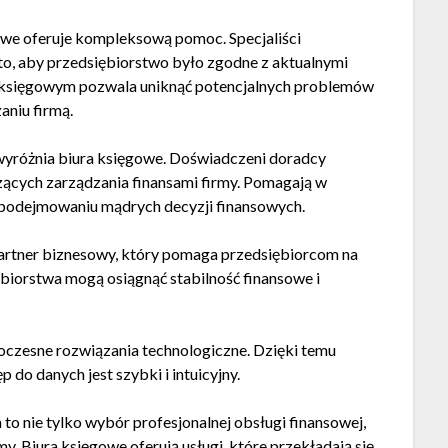
owe oferuje kompleksową pomoc. Specjaliści
to, aby przedsiębiorstwo było zgodne z aktualnymi
 księgowym pozwala uniknąć potencjalnych problemów
aniu firmą.
wyróżnia biura księgowe. Doświadczeni doradcy
zących zarządzania finansami firmy. Pomagają w
 podejmowaniu mądrych decyzji finansowych.
 partner biznesowy, który pomaga przedsiębiorcom na
biorstwa mogą osiągnąć stabilność finansowe i
woczesne rozwiązania technologiczne. Dzięki temu
 do danych jest szybki i intuicyjny.
 nie tylko wybór profesjonalnej obsługi finansowej,
y. Biura księgowe oferują usługi, które przekładają się