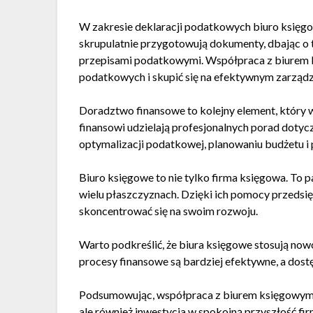
W zakresie deklaracji podatkowych biuro księg
skrupulatnie przygotowują dokumenty, dbając o 
przepisami podatkowymi. Współpraca z biurem
podatkowych i skupić się na efektywnym zarządz
Doradztwo finansowe to kolejny element, który 
finansowi udzielają profesjonalnych porad dotyc
optymalizacji podatkowej, planowaniu budżetu i
Biuro księgowe to nie tylko firma księgowa. To
wielu płaszczyznach. Dzięki ich pomocy przedsię
skoncentrować się na swoim rozwoju.
Warto podkreślić, że biura księgowe stosują no
procesy finansowe są bardziej efektywne, a dostęp
Podsumowując, współpraca z biurem księgowym to
ale również inwestycja w spokojną przyszłość firm