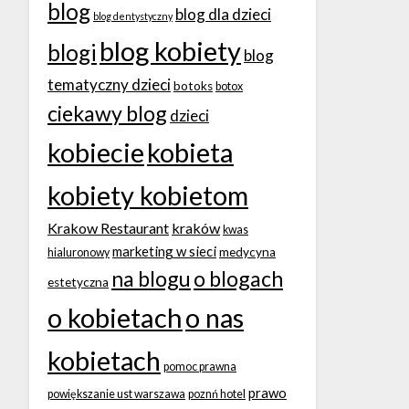
blog
blog dla dzieci
blog dentystyczny
blog kobiety
blogi
blog
tematyczny dzieci
botoks
botox
ciekawy blog
dzieci
kobiecie
kobieta
kobiety kobietom
Krakow Restaurant
kraków
kwas
marketing w sieci
medycyna
hialuronowy
na blogu
o blogach
estetyczna
o kobietach
o nas
kobietach
pomoc prawna
prawo
powiększanie ust warszawa
poznń hotel