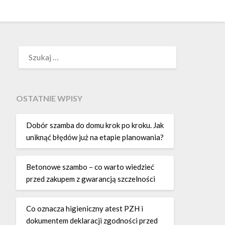
SZUKAJ:
OSTATNIE WPISY
Dobór szamba do domu krok po kroku. Jak
uniknąć błędów już na etapie planowania?
Betonowe szambo – co warto wiedzieć
przed zakupem z gwarancją szczelności
Co oznacza higieniczny atest PZH i
dokumentem deklaracji zgodności przed