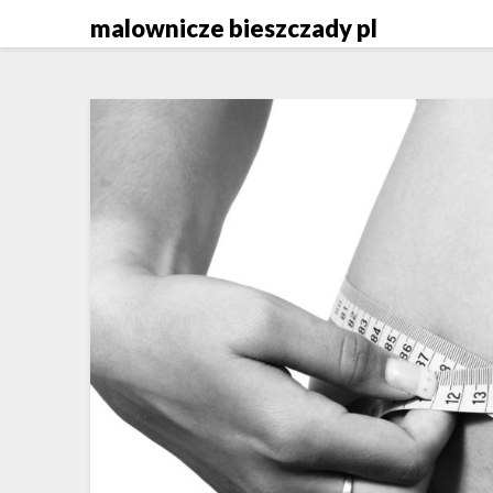
Skip
malownicze bieszczady pl
to
content