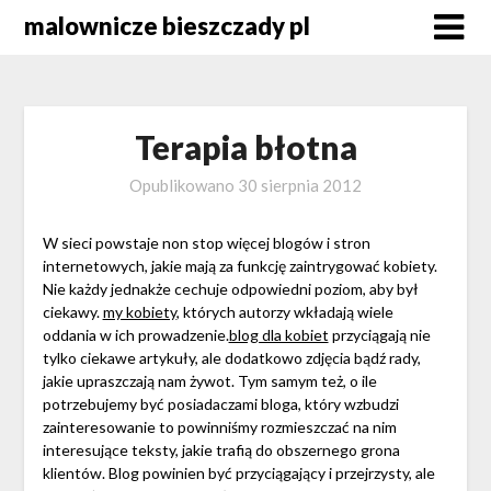
Skip
malownicze bieszczady pl
to
content
Terapia błotna
Opublikowano
30 sierpnia 2012
W sieci powstaje non stop więcej blogów i stron
internetowych, jakie mają za funkcję zaintrygować kobiety.
Nie każdy jednakże cechuje odpowiedni poziom, aby był
ciekawy.
my kobiety
, których autorzy wkładają wiele
oddania w ich prowadzenie.
blog dla kobiet
przyciągają nie
tylko ciekawe artykuły, ale dodatkowo zdjęcia bądź rady,
jakie upraszczają nam żywot. Tym samym też, o ile
potrzebujemy być posiadaczami bloga, który wzbudzi
zainteresowanie to powinniśmy rozmieszczać na nim
interesujące teksty, jakie trafią do obszernego grona
klientów. Blog powinien być przyciągający i przejrzysty, ale