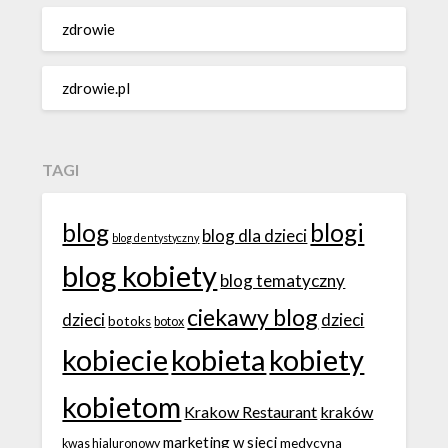
zdrowie
zdrowie.pl
TAGI
blog
blogi
blog dla dzieci
blog dentystyczny
blog kobiety
blog tematyczny
ciekawy blog
dzieci
dzieci
botoks
botox
kobiecie
kobieta
kobiety
kobietom
Krakow Restaurant
kraków
marketing w sieci
medycyna
kwas hialuronowy