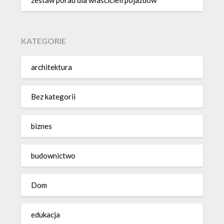
zestaw porad dla właścicieli pojazdów
KATEGORIE
architektura
Bez kategorii
biznes
budownictwo
Dom
edukacja