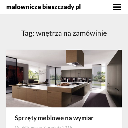
Skip
malownicze bieszczady pl
to
content
Tag:
wnętrza na zamówinie
Sprzęty meblowe na wymiar
Opublikowano
3 grudnia 2015