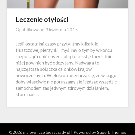
Leczenie otyłości
Opublikowano
3 kwietnia 2015
Jeśli ostatnimi czasy przytyliśmy kilka kilo
tłuszczowej pierzynki i myślimy o tym by w końcu
rozpocząć robić coś ze sobą to tekst, który istniej
niżej powinien być odczytany. Nadwaga to
najczęstsza bolączka członków krajów
nowoczesnych. Wielokrotnie zdarza się, że w ciągu
doby właściwie nie poruszamy się jeżdząc wszędzie
samochodem zas jedynym zdrowym działaniem,
które nam…
©2026 malownicze bieszczady pl
| Powered by
SuperbThemes