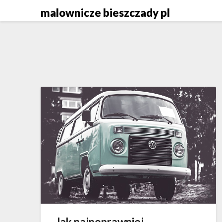
Skip
malownicze bieszczady pl
to
content
Jak najpoprawniej