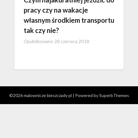
pracy czy na wakacje
własnym środkiem transportu
tak czy nie?
Opublikowano
28 czerwca 2018
©2026 malownicze bieszczady pl
| Powered by
SuperbThemes