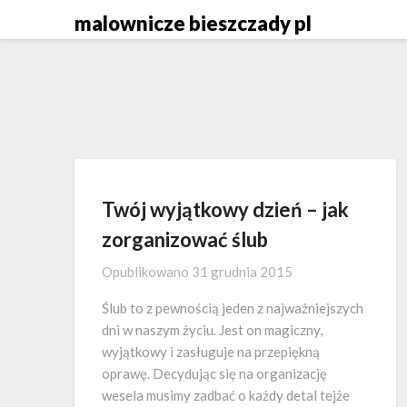
Skip
malownicze bieszczady pl
to
content
Twój wyjątkowy dzień – jak
zorganizować ślub
Opublikowano
31 grudnia 2015
Ślub to z pewnością jeden z najważniejszych
dni w naszym życiu. Jest on magiczny,
wyjątkowy i zasługuje na przepiękną
oprawę. Decydując się na organizację
wesela musimy zadbać o każdy detal tejże