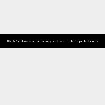
©2026 malownicze bieszczady pl
| Powered by
SuperbThemes