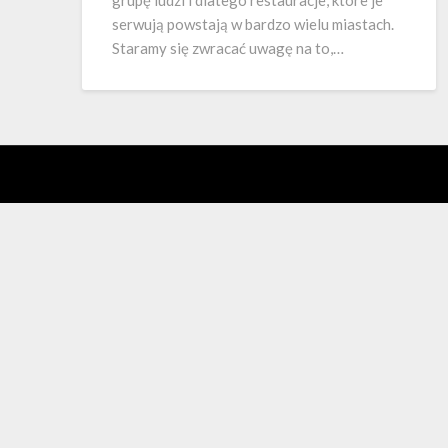
grupę ludzi i dlatego restauracje, które je
serwują powstają w bardzo wielu miastach.
Staramy się zwracać uwagę na to,…