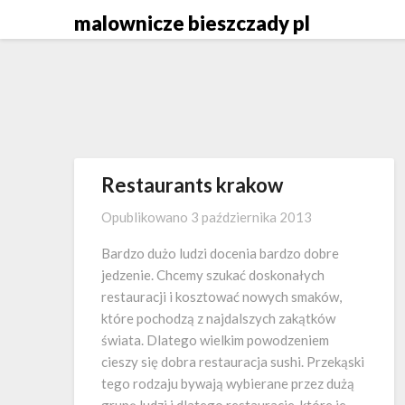
Skip
malownicze bieszczady pl
to
content
Restaurants krakow
Opublikowano
3 października 2013
Bardzo dużo ludzi docenia bardzo dobre
jedzenie. Chcemy szukać doskonałych
restauracji i kosztować nowych smaków,
które pochodzą z najdalszych zakątków
świata. Dlatego wielkim powodzeniem
cieszy się dobra restauracja sushi. Przekąski
tego rodzaju bywają wybierane przez dużą