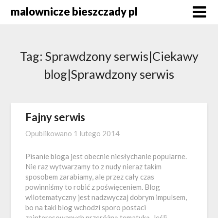
Skip
malownicze bieszczady pl
to
content
Tag:
Sprawdzony serwis|Ciekawy
blog|Sprawdzony serwis
Fajny serwis
Opublikowano
1 lutego 2014
Pisanie bloga jest obecnie niesłychanie popularne.
Nie raz wytwarzamy to z nudy nieraz takim
sposobem zarabiamy, ale przez cały czas
powinniśmy to robić z poświęceniem. Blog
wilotematyczny jest nadzwyczaj dobrym impulsem,
bo na taki blog wchodzi sporo postaci
zainteresowanych przeróżną tematyką. Jeśli