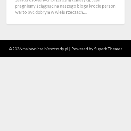
pragniemy ściągnąć na naszego bloga krocie person
warto być dobrym w wielu rzeczach….
©2026 malownicze bieszczady pl
| Powered by
SuperbThemes