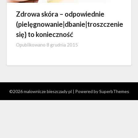
Zdrowa skóra – odpowiednie
(pielęgnowanie|dbanie|troszczenie
się} to konieczność
Opublikowano
8 grudnia 2015
©2026 malownicze bieszczady pl
| Powered by
SuperbThemes