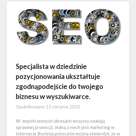
Specjalista w dziedzinie
pozycjonowania ukształtuje
zgodnąpodejście do twojego
biznesu w wyszukiwarce.
Opublikowano
15 sierpnia 2020
W współczesnych okresach wszyscy szukają
sprawnej promocji. Jedną z niech jest marketing w
Internecie Bochnia potocznie można stwierdzić że w