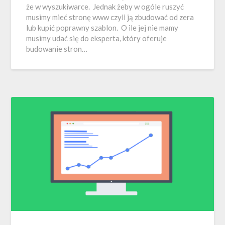
że w wyszukiwarce. Jednak żeby w ogóle ruszyć
musimy mieć stronę www czyli ją zbudować od zera
lub kupić poprawny szablon. O ile jej nie mamy
musimy udać się do eksperta, który oferuje
budowanie stron…