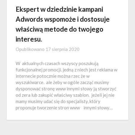
Ekspert w dziedzinie kampani
Adwords wspomoże i dostosuje
właściwą metode do twojego
interesu.
Opublikowano
17 sierpnia 2020
W aktualnych czasach wszyscy poszukują
funkcjonalnej promocji. jedną z niech jest reklama w
internecie potocznie można rzec że w
wyszukiwarce. ale żeby w ogóle zacząć musimy
dysponować stronę www innymi słowy ją stworzyć
od zera lub zakupić właściwy szablon. jeżeli jej nie
mamy musimy udać się do specjalisty, który
proponuje tworzenie stron www innymi słowy…