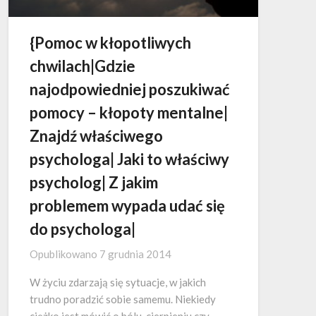
{Pomoc w kłopotliwych
chwilach|Gdzie
najodpowiedniej poszukiwać
pomocy – kłopoty mentalne|
Znajdź właściwego
psychologa| Jaki to właściwy
psycholog| Z jakim
problemem wypada udać się
do psychologa|
Opublikowano
7 grudnia 2014
W życiu zdarzają się sytuacje, w jakich
trudno poradzić sobie samemu. Niekiedy