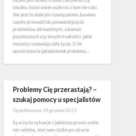
ciężko jest mówić o bólu, cierpieniu czy
smutku, toteż wiele osób nic z tym nie robi.
Nie jest to dobrym rozwiązaniem, bowiem
często prowadzi do poważniejszych
problemów zdrowotnych, załamań
psychicznych czy innych trudności, jakie
niestety rozwalają całe życie. O ile
spostrzeżecie jakiekolwiek problemy…
Problemy Cię przerastają? –
szukaj pomocy u specjalistów
Opublikowano
10 grudnia 2013
Są w życiu sytuacje z jakimi po prostu sobie
nie radzimy. Jest nam ciężko po utracie