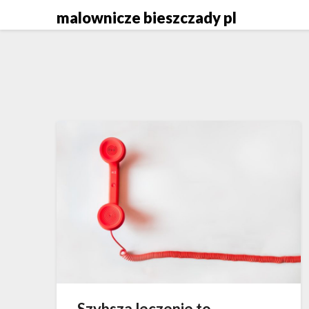
Skip
malownicze bieszczady pl
to
content
Szybsza leczenie to