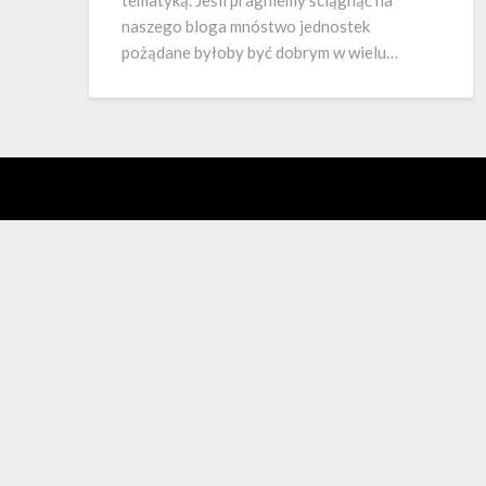
tematyką. Jeśli pragniemy ściągnąć na
naszego bloga mnóstwo jednostek
pożądane byłoby być dobrym w wielu…