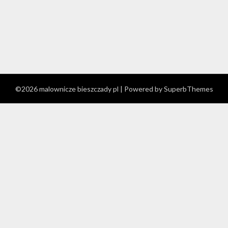
©2026 malownicze bieszczady pl
| Powered by
SuperbThemes