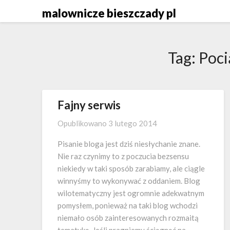
Skip
malownicze bieszczady pl
to
content
Tag:
Poci
Fajny serwis
Opublikowano
3 lutego 2014
Pisanie bloga jest dziś niesłychanie znane.
Nie raz czynimy to z poczucia bezsensu
niekiedy w taki sposób zarabiamy, ale ciągle
winnyśmy to wykonywać z oddaniem. Blog
wilotematyczny jest ogromnie adekwatnym
pomysłem, ponieważ na taki blog wchodzi
niemało osób zainteresowanych rozmaitą