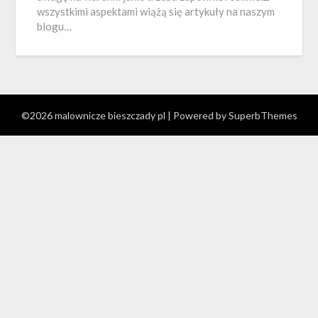
wszystkimi aspektami wiążą się artykuły na naszym
blogu…
©2026 malownicze bieszczady pl
| Powered by
SuperbThemes