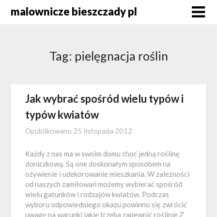
Skip
malownicze bieszczady pl
to
content
Tag:
pielęgnacja roślin
Jak wybrać spośród wielu typów i
typów kwiatów
Opublikowano
25 listopada 2012
Każdy z nas ma w swoim domu choć jedną roślinę
doniczkową. Są one doskonałym sposobem na
ożywienie i udekorowanie mieszkania. W zależności
od naszych zamiłowań możemy wybierać spośród
wielu gatunków i rodzajów kwiatów. Podczas
wyboru odpowiedniego okazu powinno się zwrócić
uwagę na warunki jakie trzeba zapewnić roślinie.Z