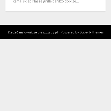
kamai sklep Nasze grille bardzo dobrze…
©2026 malownicze bieszczady pl
| Powered by
SuperbThemes