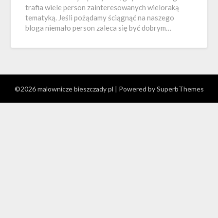
trafia wiele person zainteresowanych wieloraką
tematyką. Jeśli pożądamy ściągnąć na naszego
bloga niemało person zaleca się być dobrym…
©2026 malownicze bieszczady pl
| Powered by
SuperbThemes