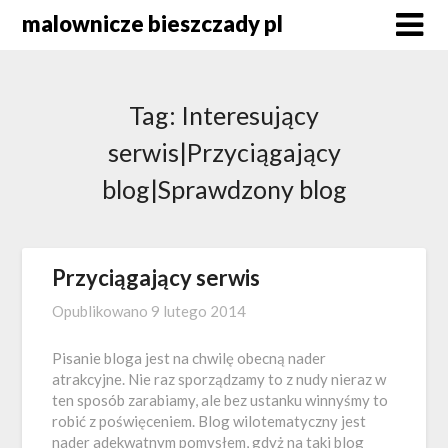
Skip
malownicze bieszczady pl
to
content
Tag:
Interesujący
serwis|Przyciągający
blog|Sprawdzony blog
Przyciągający serwis
Opublikowano
9 lutego 2014
Pisanie bloga jest na chwilę obecną nader
atrakcyjne. Nie raz sporządzamy to z nudy nieraz w
ten sposób zarabiamy, ale bez ustanku winnyśmy to
robić z poświęceniem. Blog wilotematyczny jest
nader adekwatnym pomysłem, gdyż na taki blog