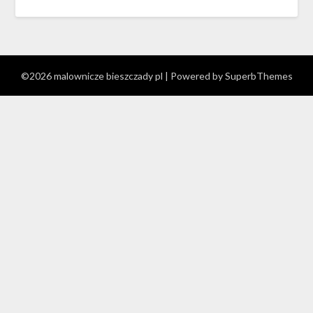
©2026 malownicze bieszczady pl
| Powered by
SuperbThemes