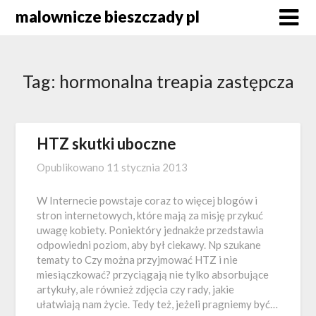
Skip
malownicze bieszczady pl
to
content
Tag:
hormonalna treapia zastępcza
HTZ skutki uboczne
Opublikowano
11 stycznia 2013
W Internecie powstaje coraz to więcej blogów i
stron internetowych, które mają za misję przykuć
uwagę kobiety. Poniektóry jednakże przedstawia
odpowiedni poziom, aby był ciekawy. Np szukane
tematy to Czy można przyjmować HTZ i nie
miesiączkować? przyciągają nie tylko absorbujące
artykuły, ale również zdjęcia czy rady, jakie
ułatwiają nam życie. Tedy też, jeżeli pragniemy być…