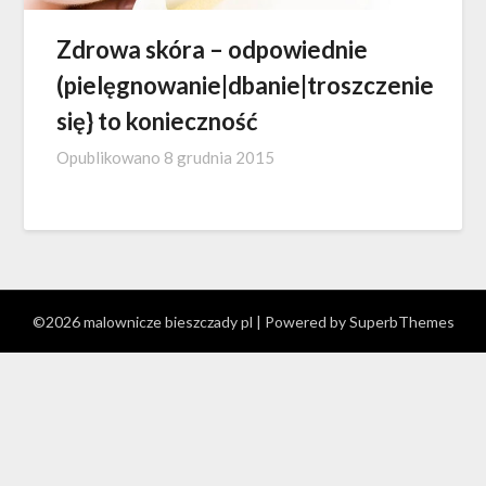
Zdrowa skóra – odpowiednie
(pielęgnowanie|dbanie|troszczenie
się} to konieczność
Opublikowano
8 grudnia 2015
©2026 malownicze bieszczady pl
| Powered by
SuperbThemes