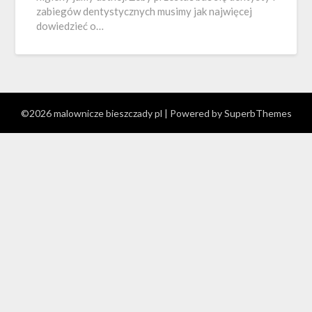
zabiegów dentystycznych musimy jak najwięcej
dowiedzieć o…
©2026 malownicze bieszczady pl
| Powered by
SuperbThemes