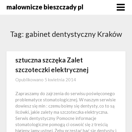
Skip
malownicze bieszczady pl
to
content
Tag:
gabinet dentystyczny Kraków
sztuczna szczęka Zalet
szczoteczki elektrycznej
Opublikowano
5 kwietnia 2014
Zapraszamy do zajrzenia do serwisu poświęconego
problematyce stomatologicznej. W naszym serwisie
dowiesz się min : czemu boimy się dentysty, co to są
licówki, jakie zalety ma szczoteczka elektryczna.
Serwis dentystyczny Pomocne informacje
stomatologiczne pomogą ci oswoić się z treścią
higieny jamy ustnej. Żeby przestać bać się dentysty i