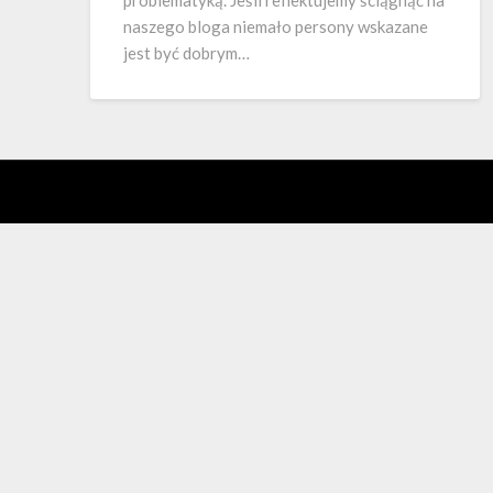
problematyką. Jeśli reflektujemy ściągnąć na
naszego bloga niemało persony wskazane
jest być dobrym…