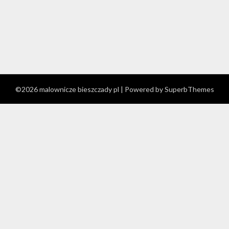
©2026 malownicze bieszczady pl
| Powered by
SuperbThemes