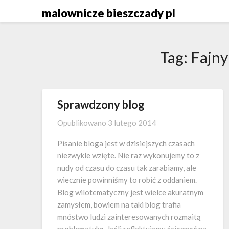
Skip
malownicze bieszczady pl
to
content
Tag:
Fajny
Sprawdzony blog
Opublikowano
3 lutego 2014
Pisanie bloga jest w dzisiejszych czasach
niezwykle wzięte. Nie raz wykonujemy to z
nudy od czasu do czasu tak zarabiamy, ale
wiecznie powinniśmy to robić z oddaniem.
Blog wilotematyczny jest wielce akuratnym
zamysłem, bowiem na taki blog trafia
mnóstwo ludzi zainteresowanych rozmaitą