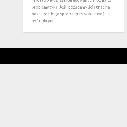
mnóstwo ludzi zainteresowanych rozmaitą
problematyką. Jeśli pożądamy ściągnąć na
naszego bloga sporo figury wskazane jest
być dobrym…