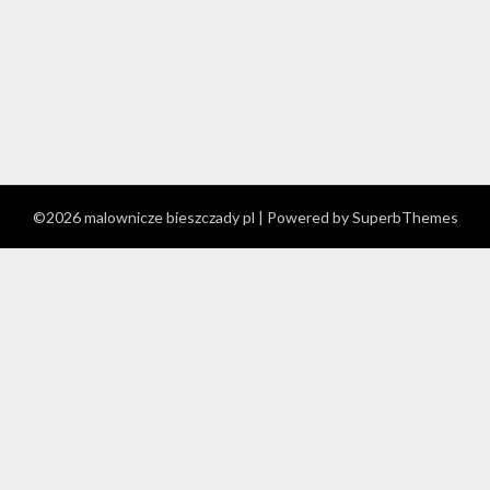
©2026 malownicze bieszczady pl
| Powered by
SuperbThemes