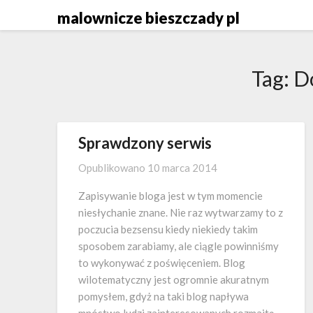
Skip
malownicze bieszczady pl
to
content
Tag:
Do
Sprawdzony serwis
Opublikowano
10 marca 2014
Zapisywanie bloga jest w tym momencie
niesłychanie znane. Nie raz wytwarzamy to z
poczucia bezsensu kiedy niekiedy takim
sposobem zarabiamy, ale ciągle powinniśmy
to wykonywać z poświęceniem. Blog
wilotematyczny jest ogromnie akuratnym
pomysłem, gdyż na taki blog napływa