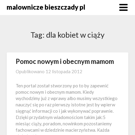
Skip
malownicze bieszczady pl
to
content
Tag:
dla kobiet w ciąży
Pomoc nowym i obecnym mamom
Opublikowano
12 listopada 2012
Ten portal został stworzony po to by zapewnić
pomoc nowym i obecnym mamom. Kiedy
wychodzimy już z wprawy albo musimy wszystkiego
nauczyć się po raz pierwszy istotne jest by wpierw
sięgnąć informacji co i jak wykonywać poprawnie.
Dzięki przydatnym wiadomościom takim jak:5
miesiąc ciąży, poradom, nowinkom pozostaniemy
fachowcami w dziedzinie macierzyństwa. Każda