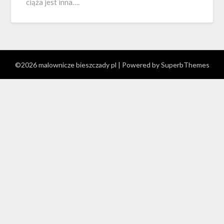
ciąża jest inna….
©2026 malownicze bieszczady pl
| Powered by
SuperbThemes