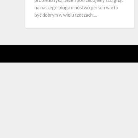
problematyką. Jeżeli potrzebujemy ściągnąć
na naszego bloga mnóstwo person warto
być dobrym w wielu rzeczach….