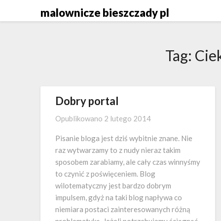
Skip
malownicze bieszczady pl
to
content
Tag:
Cie
Dobry portal
Opublikowano
2 lutego 2014
Pisanie bloga jest dziś wybitnie znane. Nie
raz wytwarzamy to z nudy nieraz takim
sposobem zarabiamy, ale cały czas winnyśmy
to czynić z poświęceniem. Blog
wilotematyczny jest bardzo dobrym
impulsem, gdyż na taki blog napływa co
niemiara postaci zainteresowanych różną