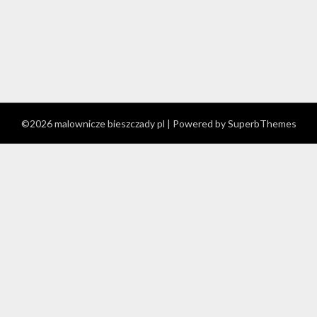
©2026 malownicze bieszczady pl
| Powered by
SuperbThemes