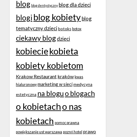
blog
blog dla dzieci
blog dentystyczny
blog kobiety
blogi
blog
tematyczny dzieci
botoks
botox
ciekawy blog
dzieci
kobiecie
kobieta
kobiety kobietom
Krakow Restaurant
kraków
kwas
marketing w sieci
medycyna
hialuronowy
na blogu
o blogach
estetyczna
o kobietach
o nas
kobietach
pomoc prawna
prawo
powiększanie ust warszawa
poznń hotel