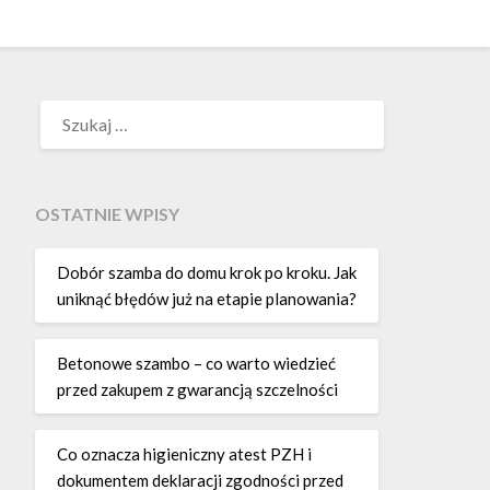
SZUKAJ:
OSTATNIE WPISY
Dobór szamba do domu krok po kroku. Jak
uniknąć błędów już na etapie planowania?
Betonowe szambo – co warto wiedzieć
przed zakupem z gwarancją szczelności
Co oznacza higieniczny atest PZH i
dokumentem deklaracji zgodności przed