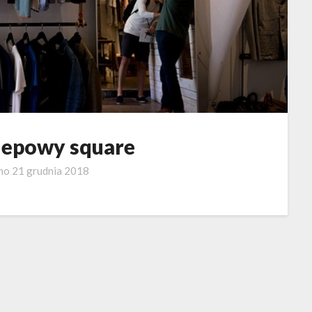
lepowy square
ano
21 grudnia 2018