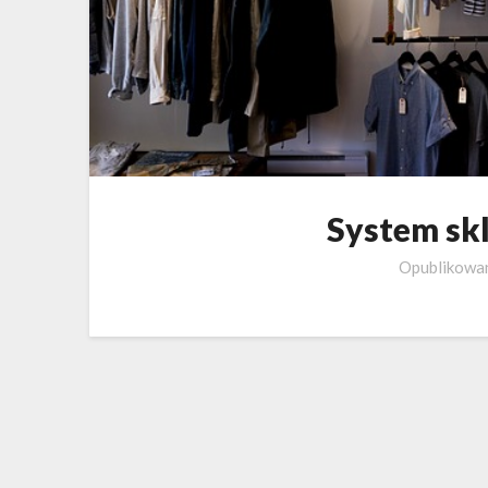
System sk
Opublikow