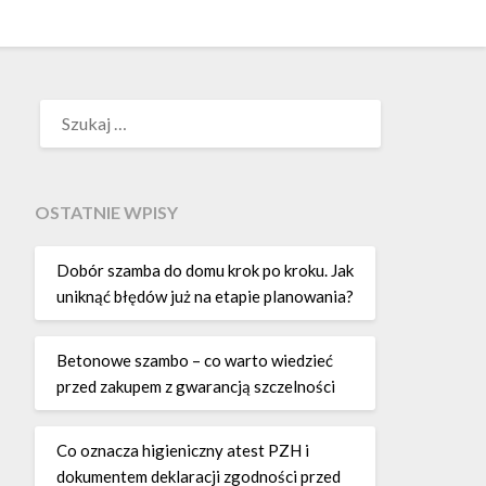
SZUKAJ:
OSTATNIE WPISY
Dobór szamba do domu krok po kroku. Jak
uniknąć błędów już na etapie planowania?
Betonowe szambo – co warto wiedzieć
przed zakupem z gwarancją szczelności
Co oznacza higieniczny atest PZH i
dokumentem deklaracji zgodności przed