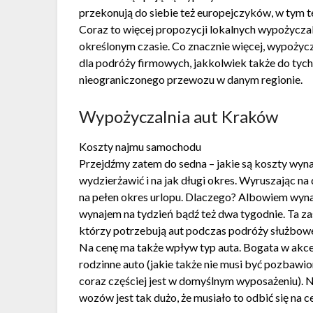
przekonują do siebie też europejczyków, w tym 
Coraz to więcej propozycji lokalnych wypożycza
określonym czasie. Co znacznie więcej, wypożyc
dla podróży firmowych, jakkolwiek także do tyc
nieograniczonego przewozu w danym regionie.
Wypożyczalnia aut Kraków
Koszty najmu samochodu
Przejdźmy zatem do sedna – jakie są koszty wyn
wydzierżawić i na jak długi okres. Wyruszając 
na pełen okres urlopu. Dlaczego? Albowiem wynaj
wynajem na tydzień bądź też dwa tygodnie. Ta za
którzy potrzebują aut podczas podróży służbowe
Na cenę ma także wpływ typ auta. Bogata w akces
rodzinne auto (jakie także nie musi być pozbawio
coraz częściej jest w domyślnym wyposażeniu). Ni
wozów jest tak dużo, że musiało to odbić się na 