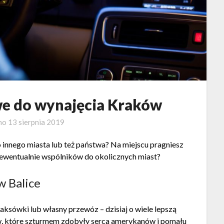
e do wynajęcia Kraków
no
13 sierpnia 2019
innego miasta lub też państwa? Na miejscu pragniesz
ub ewentualnie wspólników do okolicznych miast?
w Balice
ksówki lub własny przewóz – dzisiaj o wiele lepszą
w, które szturmem zdobyły serca amerykanów i pomału