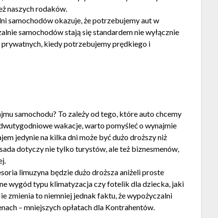
też naszych rodaków.
lni samochodów okazuje, że potrzebujemy aut w
zalnie samochodów stają się standardem nie wyłącznie
h prywatnych, kiedy potrzebujemy prędkiego i
ajmu samochodu? To zależy od tego, które auto chcemy
na dwutygodniowe wakacje, warto pomyśleć o wynajmie
em jedynie na kilka dni może być dużo droższy niż
sada dotyczy nie tylko turystów, ale też biznesmenów,
j.
oria limuzyna będzie dużo droższa aniżeli proste
ne wygód typu klimatyzacja czy fotelik dla dziecka, jaki
e zmienia to niemniej jednak faktu, że wypożyczalni
cenach – mniejszych opłatach dla Kontrahentów.