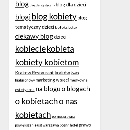
blog
blog dla dzieci
blog dentystyczny
blog kobiety
blogi
blog
tematyczny dzieci
botoks
botox
ciekawy blog
dzieci
kobiecie
kobieta
kobiety kobietom
Krakow Restaurant
kraków
kwas
marketing w sieci
medycyna
hialuronowy
na blogu
o blogach
estetyczna
o kobietach
o nas
kobietach
pomoc prawna
prawo
powiększanie ust warszawa
poznń hotel