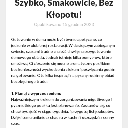
Szybko, Smakowicie, Bez
Kłopotu!
Opublikowano
15 grudnia 2023
Gotowanie w domu może być równie apetyczne, co
jedzenie w ulubionej restauracji. W dzisiejszym zabieganym
świecie, czasami trudno znaleźć chwilę na przygotowanie
domowego obiadu. Jednak istnieje kilka pomysłów, które
umożliwią Ci cieszenie się mocno aromatyczny posiłkiem
bez konieczności wychodzenia z lokum i poświęcania godzin
na gotowanie. Oto kilka inspiracji na pyszny rodzinny obiad
bez zbędnego trudu:
1. Planuj z wyprzedzeniem:
Najważniejszym krokiem do zorganizowania migotliwego i
pyszniutkiego posiłku jest planowanie. Zastanów się, co
chciałbyś zjeść w ciągu tygodnia, i przygotuj listę zakupów.
Dzięki temu unikniesz chaosu w kuchni i oszczędzisz cenny
czas.