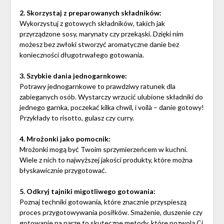
2. Skorzystaj z preparowanych składników:
Wykorzystuj z gotowych składników, takich jak
przyrządzone sosy, marynaty czy przekąski. Dzięki nim
możesz bez zwłoki stworzyć aromatyczne danie bez
konieczności długotrwałego gotowania.
3. Szybkie dania jednogarnkowe:
Potrawy jednogarnkowe to prawdziwy ratunek dla
zabieganych osób. Wystarczy wrzucić ulubione składniki do
jednego garnka, poczekać kilka chwil, i voilà – danie gotowy!
Przykłady to risotto, gulasz czy curry.
4. Mrożonki jako pomocnik:
Mrożonki mogą być Twoim sprzymierzeńcem w kuchni.
Wiele z nich to najwyższej jakości produkty, które można
błyskawicznie przygotować.
5. Odkryj tajniki migotliwego gotowania:
Poznaj techniki gotowania, które znacznie przyspieszą
proces przygotowywania posiłków. Smażenie, duszenie czy
gotowanie na parze to skuteczne metody, które pozwolą Ci