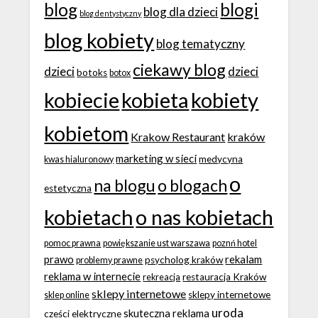
blog
blogi
blog dla dzieci
blog dentystyczny
blog kobiety
blog tematyczny
ciekawy blog
dzieci
dzieci
botoks
botox
kobiecie
kobieta
kobiety
kobietom
Krakow Restaurant
kraków
marketing w sieci
medycyna
kwas hialuronowy
o
na blogu
o blogach
estetyczna
kobietach
o nas kobietach
pomoc prawna
powiększanie ust warszawa
poznń hotel
prawo
rekalam
psycholog kraków
problemy prawne
reklama w internecie
restauracja Kraków
rekreacja
sklepy internetowe
sklepy internetowe
sklep online
uroda
skuteczna reklama
cześci elektryczne