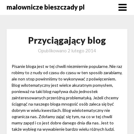
Skip
malownicze bieszczady pl
to
content
Przyciągający blog
Opublikowano
2 lutego 2014
Pisanie bloga jest w tej chwili niezmiernie popularne. Nie raz
robimy to z nudy od czasu do czasu w ten sposób zarabiamy,
ale non stop powinniśmy to wykonywać z poświęceniem.
Blog wilotematyczny jest wielce akuratnym pomysłem,
ponieważ na taki blog napływa dużo jednostek
zainteresowanych przeróżną problematyką. Jeżeli chcemy
ściągnąć na naszego bloga mnogość osób zaleca się być
dobrym w wielu kwestiach. Blog wielotematyczny nie
ogranicza nas. Zdołamy zająć się tym, na co w tej chwili
mamy zapęd i co jest dobre danego dnia dla nas. Jest to
także wybieg na wywabienie bardzo wielu różnych ludzi.