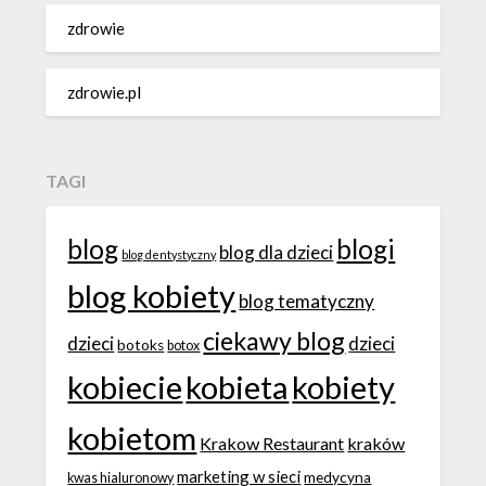
zdrowie
zdrowie.pl
TAGI
blog
blogi
blog dla dzieci
blog dentystyczny
blog kobiety
blog tematyczny
ciekawy blog
dzieci
dzieci
botoks
botox
kobiecie
kobieta
kobiety
kobietom
Krakow Restaurant
kraków
marketing w sieci
medycyna
kwas hialuronowy