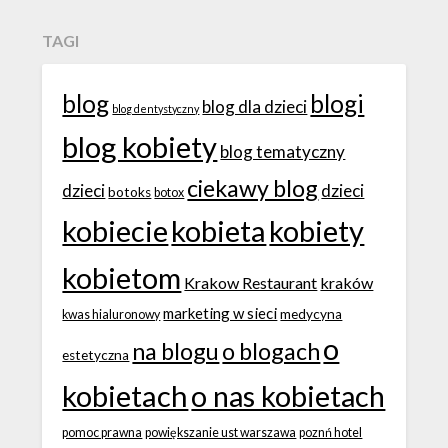
TAGI
blog
blogi
blog dla dzieci
blog dentystyczny
blog kobiety
blog tematyczny
ciekawy blog
dzieci
dzieci
botoks
botox
kobiecie
kobieta
kobiety
kobietom
Krakow Restaurant
kraków
marketing w sieci
medycyna
kwas hialuronowy
o
na blogu
o blogach
estetyczna
kobietach
o nas kobietach
pomoc prawna
powiększanie ust warszawa
poznń hotel