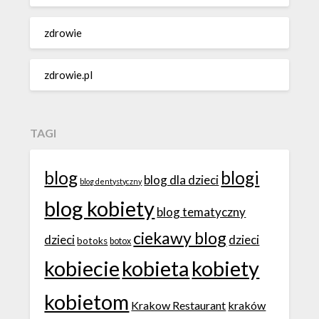
zdrowie
zdrowie.pl
TAGI
blog
blogi
blog dla dzieci
blog dentystyczny
blog kobiety
blog tematyczny
ciekawy blog
dzieci
dzieci
botoks
botox
kobiecie
kobieta
kobiety
kobietom
Krakow Restaurant
kraków