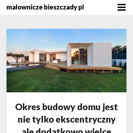
Skip
malownicze bieszczady pl
to
content
Okres budowy domu jest
nie tylko ekscentryczny
ale dodatkowo wielce