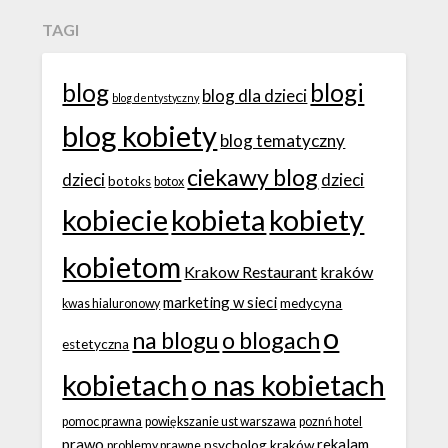
TAGI
blog
blogi
blog dla dzieci
blog dentystyczny
blog kobiety
blog tematyczny
ciekawy blog
dzieci
dzieci
botoks
botox
kobiecie
kobieta
kobiety
kobietom
Krakow Restaurant
kraków
marketing w sieci
medycyna
kwas hialuronowy
o
na blogu
o blogach
estetyczna
kobietach
o nas kobietach
pomoc prawna
powiększanie ust warszawa
poznń hotel
prawo
rekalam
psycholog kraków
problemy prawne