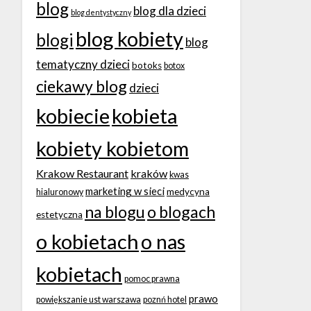
blog
blog dla dzieci
blog dentystyczny
blog kobiety
blogi
blog
tematyczny dzieci
botoks
botox
ciekawy blog
dzieci
kobiecie
kobieta
kobiety kobietom
Krakow Restaurant
kraków
kwas
marketing w sieci
medycyna
hialuronowy
na blogu
o blogach
estetyczna
o kobietach
o nas
kobietach
pomoc prawna
prawo
powiększanie ust warszawa
poznń hotel