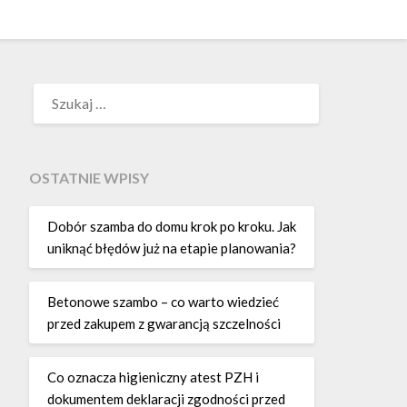
SZUKAJ:
OSTATNIE WPISY
Dobór szamba do domu krok po kroku. Jak
uniknąć błędów już na etapie planowania?
Betonowe szambo – co warto wiedzieć
przed zakupem z gwarancją szczelności
Co oznacza higieniczny atest PZH i
dokumentem deklaracji zgodności przed