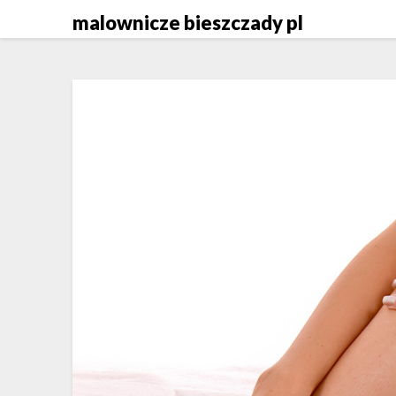
Skip
malownicze bieszczady pl
to
content