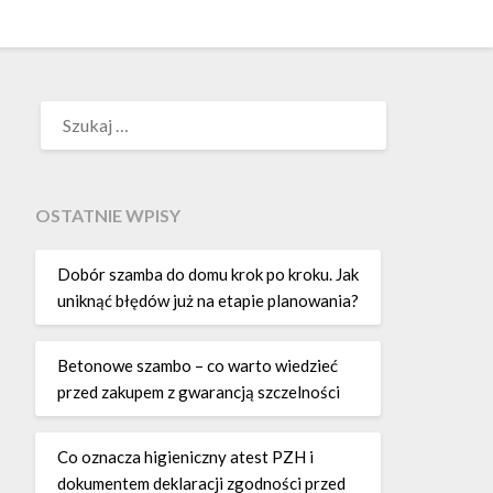
SZUKAJ:
OSTATNIE WPISY
Dobór szamba do domu krok po kroku. Jak
uniknąć błędów już na etapie planowania?
Betonowe szambo – co warto wiedzieć
przed zakupem z gwarancją szczelności
Co oznacza higieniczny atest PZH i
dokumentem deklaracji zgodności przed