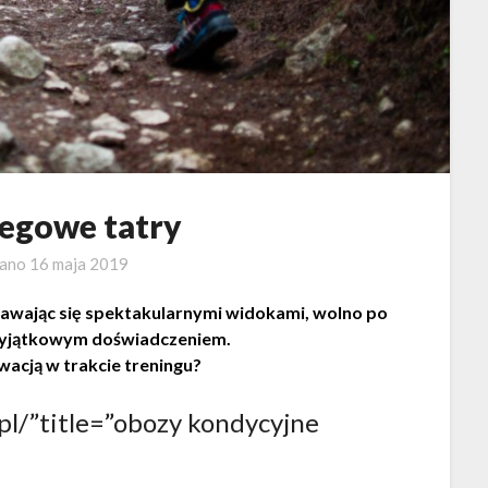
iegowe tatry
wano
16 maja 2019
pawając się spektakularnymi widokami, wolno po
g wyjątkowym doświadczeniem.
wacją w trakcie treningu?
pl/”title=”obozy kondycyjne
19