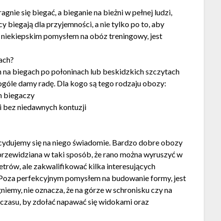
gnie się biegać, a bieganie na bieżni w pełnej ludzi,
y biegają dla przyjemności, a nie tylko po to, aby
d niekiepskim pomysłem na obóz treningowy, jest
ach?
h na biegach po połoninach lub beskidzkich szczytach
ogóle damy radę. Dla kogo są tego rodzaju obozy:
h biegaczy
 bez niedawnych kontuzji
cydujemy się na niego świadomie. Bardzo dobre obozy
t przewidziana w taki sposób, że rano można wyruszyć w
metrów, ale zakwalifikować kilka interesujących
 Poza perfekcyjnym pomysłem na budowanie formy, jest
gniemy, nie oznacza, że na górze w schronisku czy na
 czasu, by zdołać napawać się widokami oraz