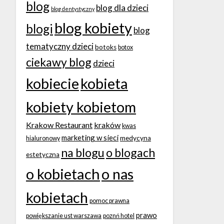
blog
blog dla dzieci
blog dentystyczny
blog kobiety
blogi
blog
tematyczny dzieci
botoks
botox
ciekawy blog
dzieci
kobiecie
kobieta
kobiety kobietom
Krakow Restaurant
kraków
kwas
marketing w sieci
medycyna
hialuronowy
na blogu
o blogach
estetyczna
o kobietach
o nas
kobietach
pomoc prawna
prawo
powiększanie ust warszawa
poznń hotel