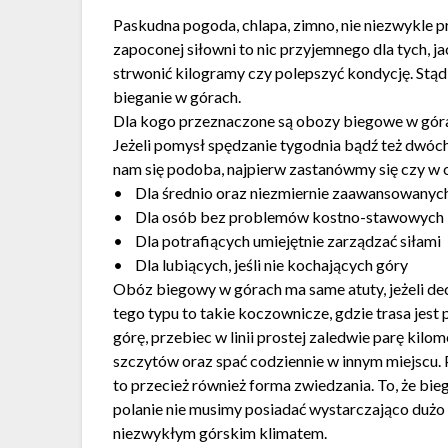
Paskudna pogoda, chlapa, zimno, nie niezwykle pra
zapoconej siłowni to nic przyjemnego dla tych, jac
strwonić kilogramy czy polepszyć kondycję. Stą
bieganie w górach.
Dla kogo przeznaczone są obozy biegowe w gór
Jeżeli pomysł spędzanie tygodnia bądź też dwóc
nam się podoba, najpierw zastanówmy się czy w 
• Dla średnio oraz niezmiernie zaawansowanyc
• Dla osób bez problemów kostno-stawowych i
• Dla potrafiących umiejętnie zarządzać siłami
• Dla lubiących, jeśli nie kochających góry
Obóz biegowy w górach ma same atuty, jeżeli de
tego typu to takie koczownicze, gdzie trasa jes
górę, przebiec w linii prostej zaledwie parę kilo
szczytów oraz spać codziennie w innym miejscu.
to przecież również forma zwiedzania. To, że bie
polanie nie musimy posiadać wystarczająco dużo
niezwykłym górskim klimatem.