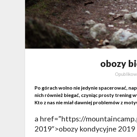
obozy b
Opubliko
Po górach wolno nie jedynie spacerować, na
nich również biegać, czyniąc prosty trenin
Kto z nas nie miał dawniej problemów z moty
a href=”https://mountaincamp.
2019″>obozy kondycyjne 20