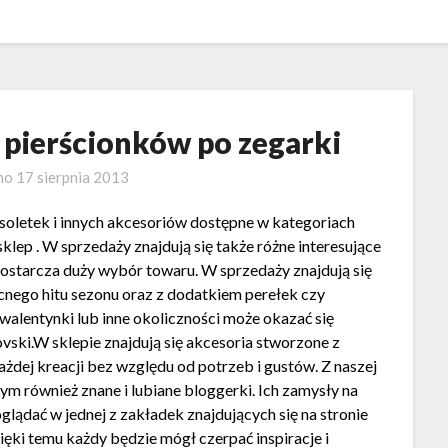
 pierścionków po zegarki
no
17 sierpnia 2013
soletek i innych akcesoriów dostępne w kategoriach
sklep . W sprzedaży znajdują się także różne interesujące
 dostarcza duży wybór towaru. W sprzedaży znajdują się
nego hitu sezonu oraz z dodatkiem perełek czy
walentynki lub inne okoliczności może okazać się
ovski.W sklepie znajdują się akcesoria stworzone z
ażdej kreacji bez względu od potrzeb i gustów. Z naszej
ym również znane i lubiane bloggerki. Ich zamysły na
dać w jednej z zakładek znajdujących się na stronie
ięki temu każdy będzie mógł czerpać inspiracje i