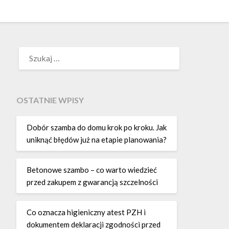
SZUKAJ:
OSTATNIE WPISY
Dobór szamba do domu krok po kroku. Jak
uniknąć błędów już na etapie planowania?
Betonowe szambo – co warto wiedzieć
przed zakupem z gwarancją szczelności
Co oznacza higieniczny atest PZH i
dokumentem deklaracji zgodności przed