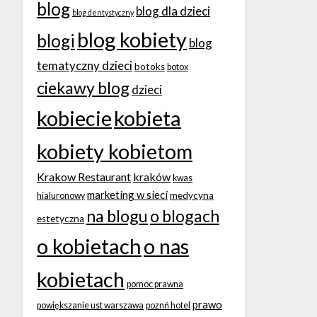
blog
blog dla dzieci
blog dentystyczny
blog kobiety
blogi
blog
tematyczny dzieci
botoks
botox
ciekawy blog
dzieci
kobiecie
kobieta
kobiety kobietom
Krakow Restaurant
kraków
kwas
marketing w sieci
medycyna
hialuronowy
na blogu
o blogach
estetyczna
o kobietach
o nas
kobietach
pomoc prawna
prawo
powiększanie ust warszawa
poznń hotel