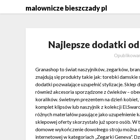
Skip
malownicze bieszczady pl
to
content
Najlepsze dodatki od
Opublikowa
Granashop to świat naszyjników, zegarków, bran
znajdują się produkty takie jak: torebki damskie 
dodatki pozwalające uzupełnić stylizacje. Sklep
również akcesoria sporządzone z ćwieków – obec
koralików. świetnym prezentem na dzień kobiet, 
komplet klipsów lub naszyjnik z kolekcji El.Swar
różnych materiałów pasujące jako uzupełnienie k
sklepowej oferty skorzystało już sporo osób. W t
domowe wykończenie dowolnego stroju można oglą
internetowej w kategoriach „Zegarki Geneva”. Dz