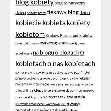
blog kobiety
blog tematyczny
ciekawy blog
dzieci
dzieci
botoks
botox
kobiecie
kobieta
kobiety
kobietom
Krakow Restaurant
kraków
marketing w sieci
medycyna
kwas hialuronowy
o
na blogu
o blogach
estetyczna
kobietach
o nas kobietach
pomoc prawna
powiększanie ust warszawa
poznń hotel
prawo
rekalam
psycholog kraków
problemy prawne
reklama w internecie
restauracja Kraków
rekreacja
sklepy internetowe
sklepy internetowe
sklep online
uroda
skuteczna reklama
cześci elektryczne
wpisy
usuwanie zmarszczek warszawa
usługi
tematyka dziecięca
zabawki
zabiegi