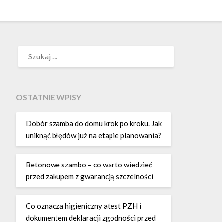
SZUKAJ:
OSTATNIE WPISY
Dobór szamba do domu krok po kroku. Jak
uniknąć błędów już na etapie planowania?
Betonowe szambo – co warto wiedzieć
przed zakupem z gwarancją szczelności
Co oznacza higieniczny atest PZH i
dokumentem deklaracji zgodności przed