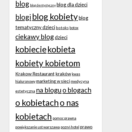
blog
blog dla dzieci
blog dentystyczny
blog kobiety
blogi
blog
tematyczny dzieci
botoks
botox
ciekawy blog
dzieci
kobiecie
kobieta
kobiety kobietom
Krakow Restaurant
kraków
kwas
marketing w sieci
medycyna
hialuronowy
na blogu
o blogach
estetyczna
o kobietach
o nas
kobietach
pomoc prawna
prawo
powiększanie ust warszawa
poznń hotel