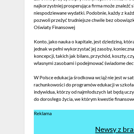
najkorzystniej prosperująca firma może znaleźć si
niespodziewane wydatki. Podobnie, każdy z każd
pozwoli przeżyć trudniejsze chwile bez obowiąz
Oświaty Finansowej
Konto, jako nauka o kapitale, jest dziedziną, kt
jednak w pełni wykorzystać jej zasoby, koniecz
koncepcji, takich jak bilans, przychód, koszty, c
własnymi zasobami i podejmować świadome decy
W Polsce edukacja środkowa wciąż nie jest w s
rachunkowości do programów edukacji w szkoła
indywidua, którzy od najmłodszych lat będą uczy
do dorosłego życia, we którym kwestie finansow
Reklama
Newsy z bra