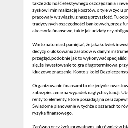
także zdolność efektywnego oszczędzania i inwes
zysków i minimalizację kosztów, o tyle w życiu 
pracowały w związku z naszą przyszłość. Tu od 
tradycyjnych oszczędności bankowych, przez fu
akcesoria finansowe, takie jak udziały czy obliga
Warto natomiast pamiętać, że jakakolwiek inwest
decyzji o ulokowaniu zasobów w danym instrume
przegląd, podobnie jak to wykonywać specjaliśc
się, że inwestowanie to gra długoterminowa, przy
kluczowe znaczenie. Konto z kolei Bezpieczeńs
Organizowanie finansami to nie jedynie inwestow
zabezpieczenie na wypadek nagłych sytuacji. Ub
renty to elementy, które posiadają na celu zapew
Świadome planowanie w tychże obszarach to równ
ryzyka finansowego.
Zarówno przy życiu prywatnym, jak również w bi