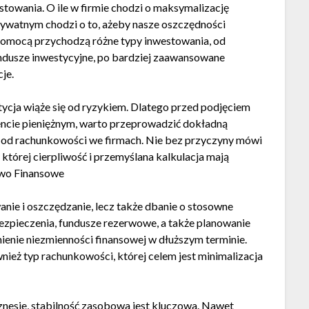
towania. O ile w firmie chodzi o maksymalizację
prywatnym chodzi o to, ażeby nasze oszczędności
pomocą przychodzą różne typy inwestowania, od
ndusze inwestycyjne, po bardziej zaawansowane
cje.
ycja wiąże się od ryzykiem. Dlatego przed podjęciem
ncie pieniężnym, warto przeprowadzić dokładną
i od rachunkowości we firmach. Nie bez przyczyny mówi
 której cierpliwość i przemyślana kalkulacja mają
two Finansowe
anie i oszczędzanie, lecz także dbanie o stosowne
ezpieczenia, fundusze rezerwowe, a także planowanie
nienie niezmienności finansowej w dłuższym terminie.
ież typ rachunkowości, której celem jest minimalizacja
znesie, stabilność zasobowa jest kluczowa. Nawet